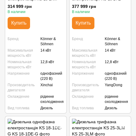
314 999 грн
377 999 грн
В наличии
В наличии
Купить
Купить
Бренд
Könner &
Бренд
Könner &
Söhnen
Söhnen
Максимальная
14 кВт
Максимальная
14 кВт
мощность кВт
мощность кВт
Номинальная
12,8 кВт
Номинальная
12,8 кВт
мощность кВт
мощность кВт
Напряжение
однофазний
Напряжение
однофазний
(220 В)
(220 В)
Производитель
Xinchai
Производитель
YangDong
двигателя
двигателя
Охлаждение
рідинне
Охлаждение
рідинне
охолодження
охолодження
Вид топлива
Дизель
Вид топлива
Дизель