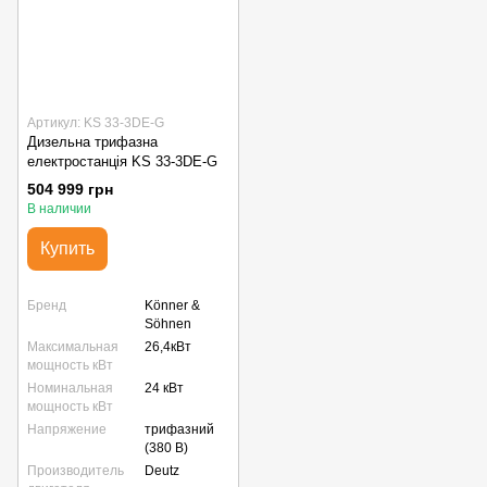
Артикул: KS 33-3DE-G
Дизельна трифазна
електростанція KS 33-3DE-G
504 999 грн
В наличии
Купить
Бренд
Könner &
Söhnen
Максимальная
26,4кВт
мощность кВт
Номинальная
24 кВт
мощность кВт
Напряжение
трифазний
(380 В)
Производитель
Deutz