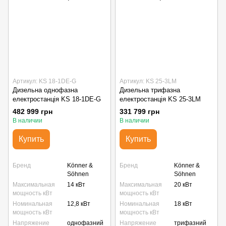
Артикул: KS 18-1DE-G
Артикул: KS 25-3LM
Дизельна однофазна
Дизельна трифазна
електростанція KS 18-1DE-G
електростанція KS 25-3LM
482 999 грн
331 799 грн
В наличии
В наличии
Купить
Купить
Бренд
Könner &
Бренд
Könner &
Söhnen
Söhnen
Максимальная
14 кВт
Максимальная
20 кВт
мощность кВт
мощность кВт
Номинальная
12,8 кВт
Номинальная
18 кВт
мощность кВт
мощность кВт
Напряжение
однофазний
Напряжение
трифазний