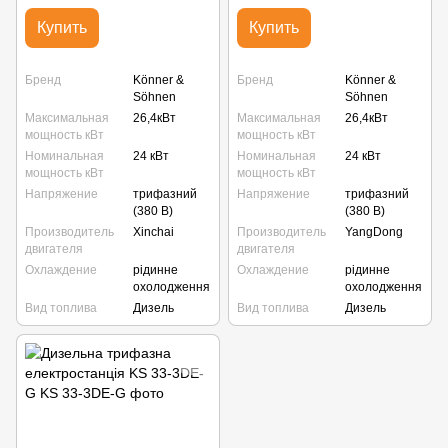
Купить
Купить
Бренд
Könner &
Бренд
Könner &
Söhnen
Söhnen
Максимальная
26,4кВт
Максимальная
26,4кВт
мощность кВт
мощность кВт
Номинальная
24 кВт
Номинальная
24 кВт
мощность кВт
мощность кВт
Напряжение
трифазний
Напряжение
трифазний
(380 В)
(380 В)
Производитель
Xinchai
Производитель
YangDong
двигателя
двигателя
Охлаждение
рідинне
Охлаждение
рідинне
охолодження
охолодження
Вид топлива
Дизель
Вид топлива
Дизель