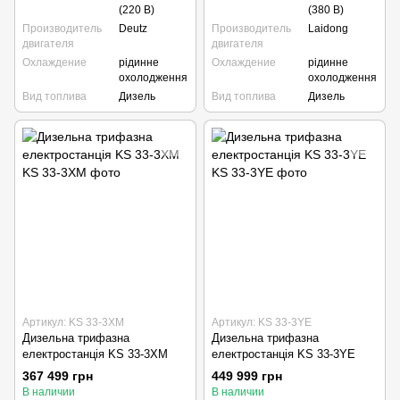
(220 В)
(380 В)
Производитель
Deutz
Производитель
Laidong
двигателя
двигателя
Охлаждение
рідинне
Охлаждение
рідинне
охолодження
охолодження
Вид топлива
Дизель
Вид топлива
Дизель
Артикул: KS 33-3XM
Артикул: KS 33-3YE
Дизельна трифазна
Дизельна трифазна
електростанція KS 33-3XM
електростанція KS 33-3YE
367 499 грн
449 999 грн
В наличии
В наличии