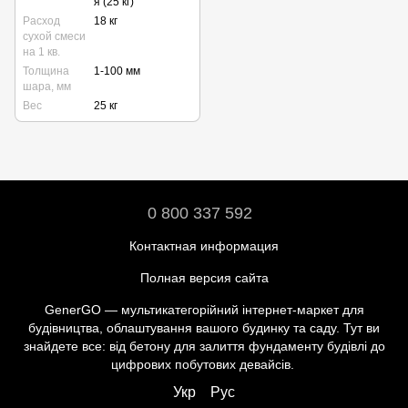
я (25 кг)
Расход
18 кг
сухой смеси
на 1 кв.
Толщина
1-100 мм
шара, мм
Вес
25 кг
0 800 337 592
Контактная информация
Полная версия сайта
GenerGO — мультикатегорійний інтернет-маркет для
будівництва, облаштування вашого будинку та саду. Тут ви
знайдете все: від бетону для залиття фундаменту будівлі до
цифрових побутових девайсів.
Укр
Рус