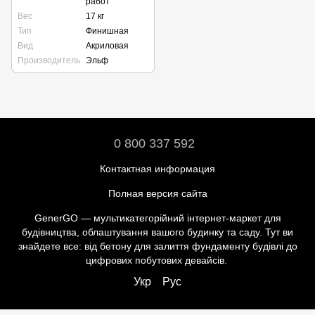
работ
Вес
17 кг
Тип
Финишная
Вид
Акриловая
Производитель
Эльф
0 800 337 592
Контактная информация
Полная версия сайта
GenerGO — мультикатегорійний інтернет-маркет для
будівництва, облаштування вашого будинку та саду. Тут ви
знайдете все: від бетону для залиття фундаменту будівлі до
цифрових побутових девайсів.
Укр
Рус