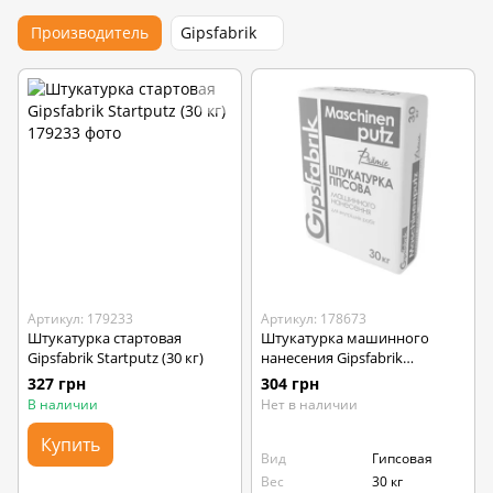
Производитель
Gipsfabrik
Артикул: 179233
Артикул: 178673
Штукатурка стартовая
Штукатурка машинного
Gipsfabrik Startputz (30 кг)
нанесения Gipsfabrik
Maschinenputz Prämie (30 кг)
327 грн
304 грн
В наличии
Нет в наличии
Купить
Вид
Гипсовая
Вес
30 кг