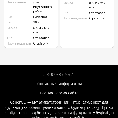
Назначение
Для
Расход
0,8 кг / м² / 1
внутренних
мм
работ
Тип
Стартовая
Вид
Гипсовая
Производитель
Gipsfabrik
Вес
30 кг
Расход
0,8 кг / м² / 1
мм
Тип
Стартовая
Производитель
Gipsfabrik
0 800 337 592
Контактная информация
Полная версия сайта
GenerGO — мультикатегорійний інтернет-маркет для
будівництва, облаштування вашого будинку та саду. Тут ви
знайдете все: від бетону для залиття фундаменту будівлі до
цифрових побутових девайсів.