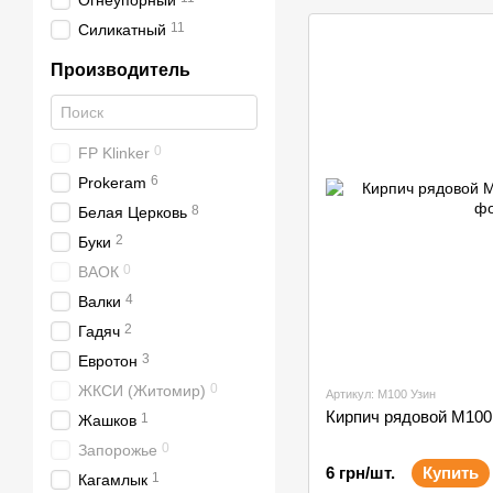
Огнеупорный
М350, М400
11
Силикатный
Производитель
0
FP Klinker
6
Prokeram
8
Белая Церковь
2
Буки
0
ВАОК
4
Валки
2
Гадяч
3
Евротон
0
ЖКСИ (Житомир)
Артикул: М100 Узин
Кирпич рядовой М100
1
Жашков
0
Запорожье
6 грн/шт.
Купить
1
Кагамлык