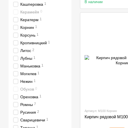
В наличии
1
Кашперовка
0
Керамейя
1
Кератерм
1
Корнин
1
Корсунь
1
Кропивницкий
2
Литос
1
Лубны
1
Маньковка
1
Могилев
1
Нежин
0
Обухов
1
Ореховка
7
Ромны
Артикул: М100 Корнин
2
Русиния
Кирпич рядовой М100
1
Сварицевичи
1
Тараща