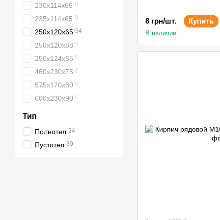
0
230х114х65
0
235х114х65
8 грн/шт.
Купить
54
250х120х65
В наличии
0
250х120х88
0
250х124х65
0
460х230х75
0
575х170х80
0
600х230х90
Тип
24
Полнотел
30
Пустотел