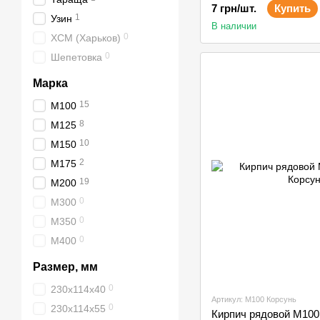
7 грн/шт.
Купить
1
Узин
В наличии
0
ХСМ (Харьков)
0
Шепетовка
Марка
15
М100
8
М125
10
М150
2
М175
19
М200
0
М300
0
М350
0
М400
Размер, мм
0
230х114х40
Артикул: М100 Корсунь
0
230х114х55
Кирпич рядовой М100