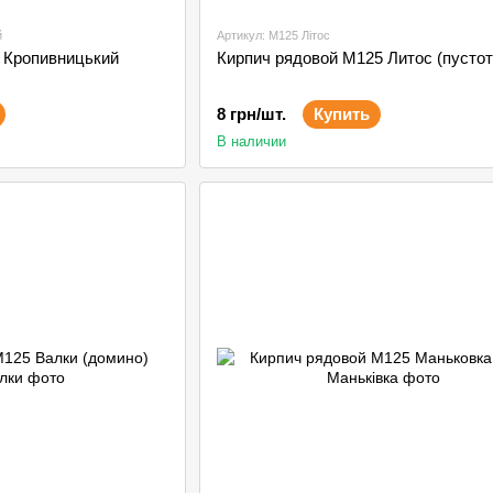
й
Артикул: М125 Літос
 Кропивницький
Кирпич рядовой М125 Литос (пустот
8 грн/шт.
Купить
В наличии