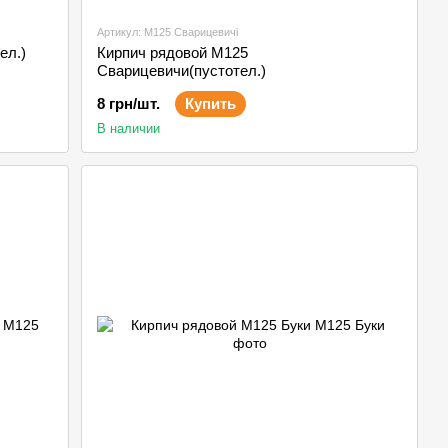
Артикул: М125 Сварицевичі
ел.)
Кирпич рядовой М125
Сварицевичи(пустотел.)
8 грн/шт.
Купить
В наличии