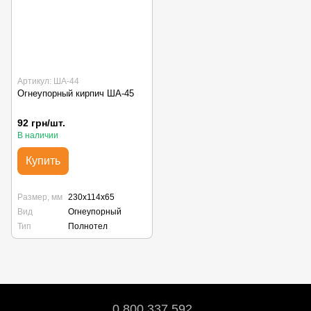
Артикул: ША-44
Огнеупорный кирпич ША-45
92 грн/шт.
В наличии
Купить
Размер, мм
230х114х65
Вид
Огнеупорный
Тип
Полнотел
0 800 337 592